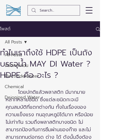
โพสต์
All Posts
ทำไมเราถึงใช้ HDPE เป็นถัง
All Posts
บรรจุน้ำ MAY DI Water ?
ถังตกตะกอน
HDPE คือ อะไร ?
Electrodeionizer
Chemical
	โดยปกติแล้วพลาสติก มีมากมาย
Deionized Water
หลากหลายชนิด ซึ่งแต่ละชนิดกะจะมี
คุณสมบัติที่แตกต่างกัน ทั้งในเรื่องของ
ความแข็งแรง ทนอุณหภูมิได้มาก หรือน้อย
ไม่เท่ากัน รวมถึงพลาสติกบางชนิด ไม่
สามารถป้องกันการซึมผ่านของก๊าซ และไม่
สามารถทนต่อกรด ด่าง ได้ ดังนั้นจึงต้อง