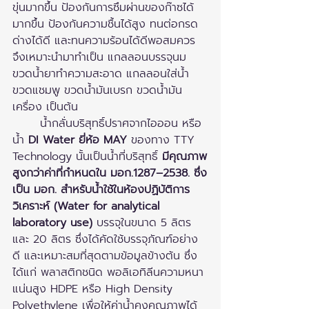
ขุ่นมากขึ้น ป้องกันการซึมผ่านของก๊าซได้
มากขึ้น ป้องกันความชื้นได้สูง ทนต่อกรด 
ด่างได้ดี และทนความร้อนได้ดีพอสมควร 
จึงเหมาะนำมาทำเป็น แกลลอนบรรจุนม 
ขวดน้ำยาทำความสะอาด แกลลอนใส่น้ำ 
ขวดแชมพู ขวดน้ำมันเบรก ขวดน้ำมัน
เครื่อง เป็นต้น 
 	น้ำกลั่นบริสุทธิ์ปราศจากไอออน หรือ 
น้ำ 
DI Water ยี่ห้อ MAY
 ของทาง TTY 
Technology นั้นเป็นน้ำที่บริสุทธิ์ 
มีคุณภาพ
สูงกว่าค่าที่กำหนดใน มอก.1287–2538. ซึ่ง
เป็น มอก. สำหรับน้ำใช้ในห้องปฏิบัติการ
วิเคราะห์ (Water for analytical 
laboratory use)
 บรรจุในขนาด 5 ลิตร 
และ 20 ลิตร ซึ่งได้คัดใช้บรรจุภัณฑ์อย่าง
ดี และเหมาะสมที่สุดตามข้อมูลข้างต้น ซึ่ง
ได้แก่ พลาสติกชนิด พอลิเอทิลีนความหนา
แน่นสูง HDPE หรือ High Density 
Polyethylene เพื่อให้ค่าน้ำคงคุณภาพได้