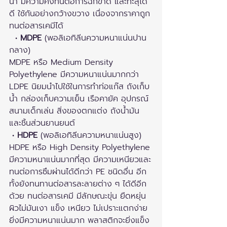
น้ำ มีความคงทนต่อการฉีกขาด และทะลุได้
ดี ใช้กันอย่างกว้างขวาง เนื่องจากราคาถูก 
ทนต่อสารเคมีได้
  • 
MDPE
 (พอลิเอทิลีนความหนาแน่นปาน
กลาง)
MDPE หรือ Medium Density 
Polyethylene มีความหนาแน่นมากกว่า 
LDPE นิยมนำไปใช้ในการทำท่อแก๊ส ถังเก็บ
น้ำ กล่องเก็บความเย็น เรือคายัค อุปกรณ์
สนามเด็กเล่น สิ่งของตกแต่ง ถังน้ำมัน 
และชิ้นส่วนยานยนต์
 • 
HDPE
 (พอลิเอทิลีนความหนาแน่นสูง)
HDPE หรือ High Density Polyethylene 
มีความหนาแน่นมากที่สุด มีความเหนียวและ
ทนต่อการซึมผ่านได้ดีกว่า PE ชนิดอื่น อีก
ทั้งยังทนทานต่อสารละลายต่าง ๆ ได้ดีอีก
ด้วย ทนต่อสารเคมี มีลักษณะขุ่น ยืดหยุ่น 
ผิวไม่มันเงา แข็ง เหนียว ไม่เปราะแตกง่าย 
ยิ่งมีความหนาแน่นมาก พลาสติกจะยิ่งแข็ง 