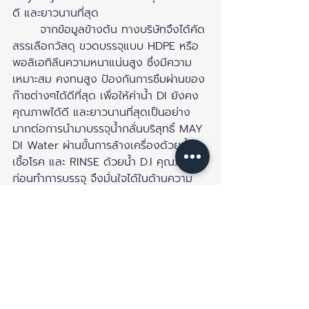
ดี และยาวนานที่สุด
 	จากข้อมูลข้างต้น ทางบริษัทจึงได้คัด
สรรเลือกวัสดุ ขวดบรรจุแบบ HDPE หรือ 
พอลิเอทิลีนความหนาแน่นสูง ซึ่งมีความ
เหมาะสม คงทนสูง ป้องกันการซึมผ่านของ
ก๊าซต่างๆได้ดีที่สุด เพื่อให้ค่าน้ำ DI ยังคง
คุณภาพได้ดี และยาวนานที่สุดเป็นอย่าง
มากต่อการนำมาบรรจุน้ำกลั่นบริสุทธิ์ MAY 
DI Water ผ่านขั้นการล้างเครื่องด้วยน้ำฆ่า
เชื้อโรค และ RINSE ด้วยน้ำ D.I คุณภาพสูง
ก่อนทำการบรรจุ จึงมั่นใจได้ในด้านความ
สะอาดบริสุทธิ์สูงสุด 
	ทั้งนี้ทาง TTY Technology เป็นผู้
ผลิต และจัดจำหน่าย "น้ำกลั่นบริสุทธิ์
ปราศจากไอออน" ยี่ห้อ "MAY" แต่เพียงผู้
เดียว โดยใช้เทคโนโลยี Electro 
Deionization (EDI) ควบคู่ไปกับระบบ 
Reverse Osmosis เพื่อให้ได้ผลลัพธ์ที่ดี