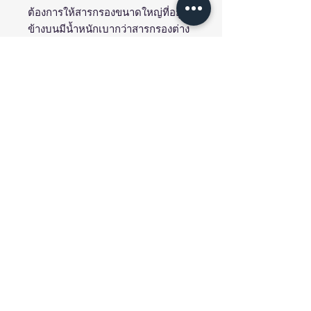
ต้องการให้สารกรองขนาดใหญ่ที่อยู่
ข้างบนมีน้ำหนักเบากว่าสารกรองต่าง
ชนิด ที่อยู่ข้างล่างซึ่งมีขนาดเล็กกว่า
ดังนั้น ภายหลังจากการล้างเครื่อง
กรอง สารกรองเม็ดใหญ่แต่เบากว่าจะ
อยู่ข้างบน และสารกรองเม็ดเล็กแต่
หนักกว่าจะอยู่ข้างล่างเพราะตกลงสู่ก้น
เครื่องกรองได้เร็วกว่า
Contact Us
สอบถามข้อมูลเพิ่มเติมหรือ ปรึกษาการ
ออกแบบระบบได้
Email : info@ttytech.com
Tel : 086-891-9868
บริษัท ธัญธิญะ เทคโนโลยี จำกัด
เลขทะเบียนนิติบุคคล:
0105533104142
288/54-56 ถ. พหลโยธิน แขวง อนุสาวรีย์ เขต
บางเขน กรุงเทพมหานคร 10220